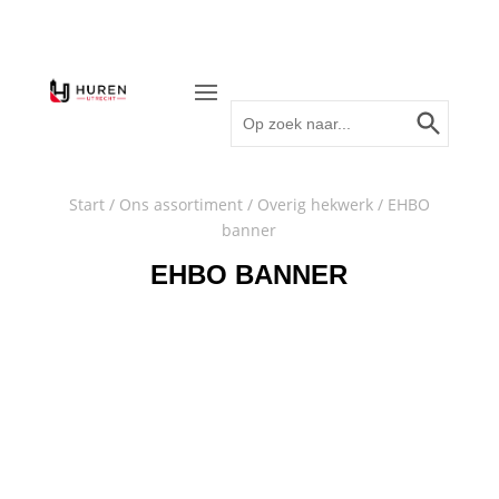
Zoekknop
Zoek
naar:
Start
/
Ons assortiment
/
Overig hekwerk
/ EHBO
banner
EHBO BANNER